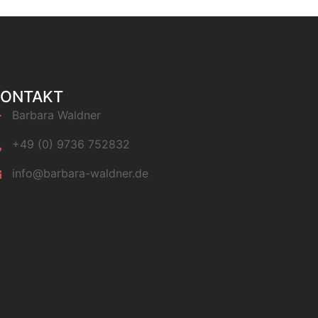
KONTAKT
Barbara Waldner
+49 (0) 9736 752832
info@barbara-waldner.de